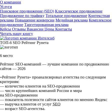
О компании
Услуги
Поисковое продвижение (SEO)
Классическое продвижение
Продвижение по трафику
Тотальное продвижение
Контекстная
реклама
Повышение конверсии
Медийная реклама
Комплексное
продвижение
Таргетированная реклама
Кейсы
Отзывы
Вакансии
Цены
Контакты
Читать нашу книгу
ТОП-6
SEO
Рейтинг Рунета
6 место
Рейтинг SEO-компаний — лучшие компании по продвижению
сайтов — 2026
«Рейтинг Рунета» проанализировал агентства по следующим
критериям:
— количество клиентов на
SEO-продвижении
— число крупнейших компаний России и мира
на
SEO-продвижении
— показатель полезности сайтов клиентов по мнению Яндекс
— выручка клиентов от услуг
SEO
— возраст
SEO-агентства
.