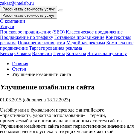
zakaz@intelsib.ru
Рассчитать стоимость услуг
Рассчитать стоимость услуг
О компании
Услуги
Поисковое продвижение (SEO)
Классическое продвижение
Продвижение по трафику
Тотальное продвижение
Контекстная
реклама
Повышение конверсии
Медийная реклама
Комплексное
продвижение
Таргетированная реклама
Кейсы
Отзывы
Вакансии
Цены
Контакты
Читать нашу книгу
Главная
Статьи
Улучшение юзабилити сайта
Улучшение юзабилити сайта
01.03.2015 (обновлена 18.12.2023)
Usability или в буквальном переводе с английского
«практичность, удобство использования» – термин,
применяемый для описания навигационных систем сайтов.
Улучшение юзабилити сайта имеет первостепенное значение для
его коммерческого успеха в текущих условиях жесткой