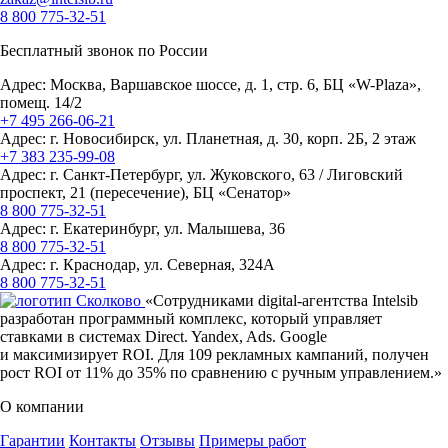
8 800 775-32-51
Бесплатный звонок по России
Адрес:
Москва
,
Варшавское шоссе, д. 1, стр. 6
,
БЦ «W-Plaza»,
помещ. 14/2
+7 495 266-06-21
Адрес: г.
Новосибирск
,
ул. Планетная, д. 30, корп. 2Б
, 2 этаж
+7 383 235-99-08
Адрес: г.
Санкт-Петербург
,
ул. Жуковского, 63 / Лиговский
проспект, 21 (пересечение)
, БЦ «Сенатор»
8 800 775-32-51
Адрес: г.
Екатеринбург
,
ул. Малышева, 36
8 800 775-32-51
Адрес: г.
Краснодар
,
ул. Северная, 324А
8 800 775-32-51
«Сотрудниками
digital-агентства
Intelsib
разработан программный комплекс, который управляет
ставками в системах Direct. Yandex, Ads. Google
и максимизирует ROI. Для 109 рекламных кампаний, получен
рост ROI от 11% до 35% по сравнению с ручным управлением.»
О компании
Гарантии
Контакты
Отзывы
Примеры работ