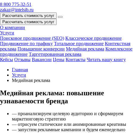
8 800 775-32-51
zakaz@intelsib.ru
Рассчитать стоимость услуг
Рассчитать стоимость услуг
О компании
Услуги
Поисковое продвижение (SEO)
Классическое продвижение
Продвижение по трафику
Тотальное продвижение
Контекстная
реклама
Повышение конверсии
Медийная реклама
Комплексное
продвижение
Таргетированная реклама
Кейсы
Отзывы
Вакансии
Цены
Контакты
Читать нашу книгу
Главная
Услуги
Медийная реклама
Медийная реклама: повышение
узнаваемости бренда
— проанализируем целевую аудиторию и сформируем
маркетинговую стратегию
— отрисуем статические или анимированные креативы
— запустим рекламные кампании и будем еженедельно