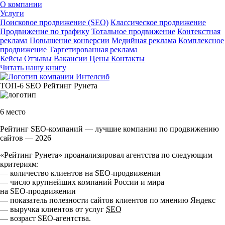
О компании
Услуги
Поисковое продвижение (SEO)
Классическое продвижение
Продвижение по трафику
Тотальное продвижение
Контекстная
реклама
Повышение конверсии
Медийная реклама
Комплексное
продвижение
Таргетированная реклама
Кейсы
Отзывы
Вакансии
Цены
Контакты
Читать нашу книгу
ТОП-6
SEO
Рейтинг Рунета
6 место
Рейтинг SEO-компаний — лучшие компании по продвижению
сайтов — 2026
«Рейтинг Рунета» проанализировал агентства по следующим
критериям:
— количество клиентов на
SEO-продвижении
— число крупнейших компаний России и мира
на
SEO-продвижении
— показатель полезности сайтов клиентов по мнению Яндекс
— выручка клиентов от услуг
SEO
— возраст
SEO-агентства
.