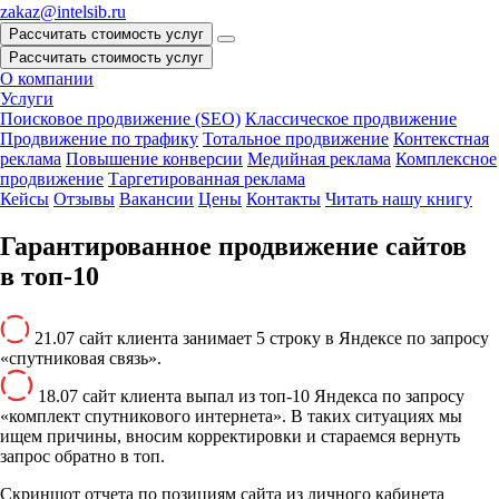
zakaz@intelsib.ru
Рассчитать стоимость услуг
Рассчитать стоимость услуг
О компании
Услуги
Поисковое продвижение (SEO)
Классическое продвижение
Продвижение по трафику
Тотальное продвижение
Контекстная
реклама
Повышение конверсии
Медийная реклама
Комплексное
продвижение
Таргетированная реклама
Кейсы
Отзывы
Вакансии
Цены
Контакты
Читать нашу книгу
Гарантированное продвижение сайтов
в
топ-10
21.07 сайт клиента занимает 5 строку в Яндексе по запросу
«спутниковая связь».
18.07 сайт клиента выпал из топ-10 Яндекса по запросу
«комплект спутникового интернета». В таких ситуациях мы
ищем причины, вносим корректировки и стараемся вернуть
запрос обратно в топ.
Скриншот отчета по позициям сайта из личного кабинета